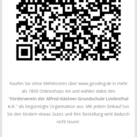
Kaufen Sie ohne Mehrkosten über www.gooding.de in mehr
als 1800 Onlineshops ein und wählen dabei den
"
Förderverein der Alfred-Kästner-Grundschule Lindenthal
e.V.
" als begünstigte Organisation aus. Mit jedem Einkauf tun
Sie den Kindern etwas Gutes und Ihre Bestellung wird dadurch
nicht teurer.