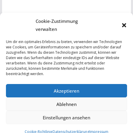
Cookie-Zustimmung
verwalten
nützliche Links
Um dir ein optimales Erlebnis zu bieten, verwenden wir Technologien
wie Cookies, um Geräteinformationen zu speichern und/oder darauf
zuzugreifen. Wenn du diesen Technologien zustimmst, können wir
Kita & Hort Regenbogenland
Daten wie das Surfverhalten oder eindeutige IDs auf dieser Website
verarbeiten. Wenn du deine Zustimmung nicht erteilst oder
Hinweise
zurückziehst, können bestimmte Merkmale und Funktionen
beeinträchtigt werden.
Impressum
Akzeptieren
EU Cookie Richtlinien
Ablehnen
Datenschutz
Einstellungen ansehen
Datenschutzerklärung
Cookie-Richtlinie
Datenschutzerklärung
Impressum